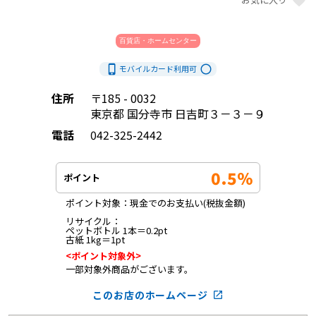
百貨店・ホームセンター
phone_iphone
radio_button_unchecked
モバイルカード利用
可
住所
〒185 - 0032
東京都 国分寺市 日吉町３－３－９
電話
042-325-2442
0.5%
ポイント
ポイント対象：現金でのお支払い(税抜金額)

リサイクル：

ペットボトル 1本＝0.2pt

古紙 1kg＝1pt
<ポイント対象外>
一部対象外商品がございます。
このお店のホームページ
launch