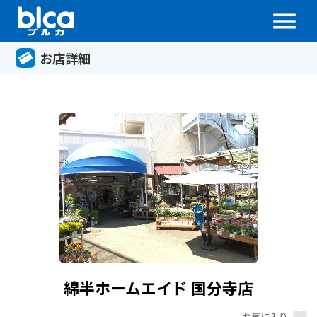
menu
お店詳細
綿半ホームエイド 国分寺店
favorite
お気に入り