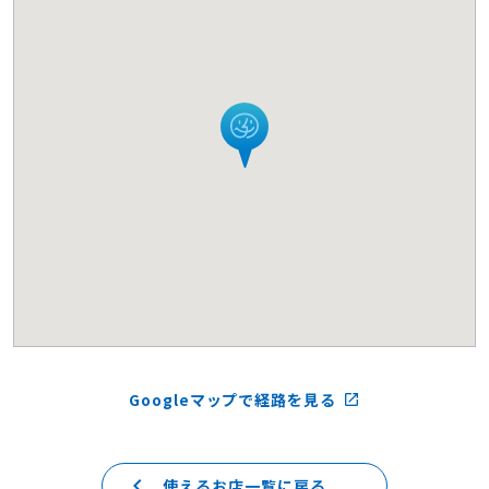
Googleマップで経路を見る
launch
keyboard_arrow_left
使えるお店一覧に戻る