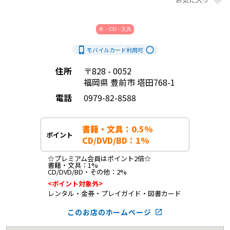
本・CD・文具
phone_iphone
radio_button_unchecked
モバイルカード利用
可
住所
〒828 - 0052
福岡県 豊前市 塔田768-1
電話
0979-82-8588
書籍・文具：0.5%

ポイント
CD/DVD/BD：1%
☆プレミアム会員はポイント2倍☆

書籍・文具：1%

CD/DVD/BD・その他：2%
<ポイント対象外>
レンタル・金券・プレイガイド・図書カード
このお店のホームページ
launch