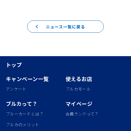
keyboard_arrow_left
ニュース一覧に戻る
トップ
キャンペーン一覧
使えるお店
アンケート
ブルカモール
ブルカって？
マイページ
ブルーカードとは？
会員ランクって？
ブルカのメリット